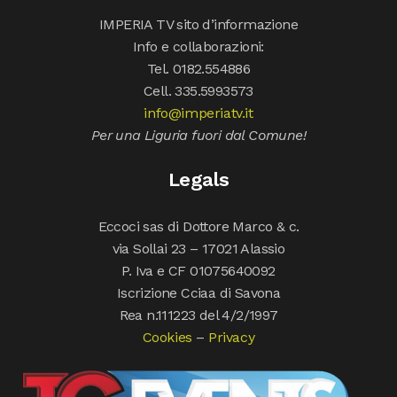
IMPERIA TV sito d’informazione
Info e collaborazioni:
Tel. 0182.554886
Cell. 335.5993573
info@imperiatv.it
Per una Liguria fuori dal Comune!
Legals
Eccoci sas di Dottore Marco & c.
via Sollai 23 – 17021 Alassio
P. Iva e CF 01075640092
Iscrizione Cciaa di Savona
Rea n.111223 del 4/2/1997
Cookies
–
Privacy