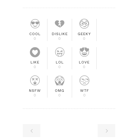
COOL
DISLIKE
GEEKY
0
0
0
LIKE
LOL
LOVE
0
0
0
NSFW
OMG
WTF
0
0
0