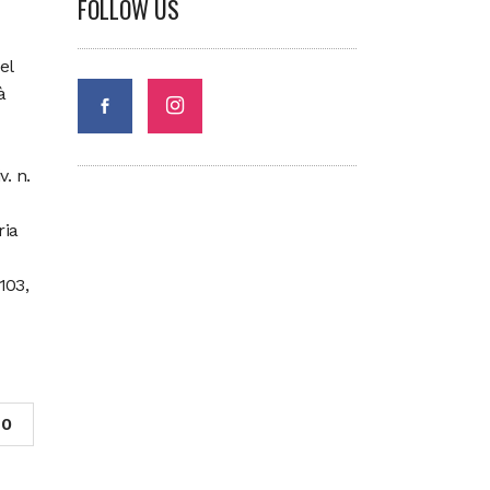
FOLLOW US
el
à
. n.
ria
103,
0