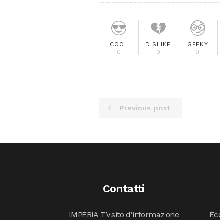
COOL
DISLIKE
GEEKY
0
0
0
Previous post
Contatti
IMPERIA TV sito d’informazione
Ecc