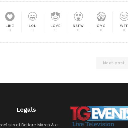
LIKE
LOL
LOVE
NSFW
OMG
WT
0
0
0
0
0
0
Next post
Legals
oci sas di Dottore Marco & c.