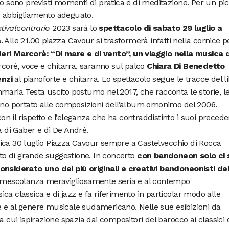
no sono previsti momenti di pratica e di meditazione. Per un pi
e abbigliamento adeguato.
tivalcontrario
2023 sarà lo
spettacolo di sabato 29 luglio a
a
. Alle 21.00 piazza Cavour si trasformerà infatti nella cornice p
eri Marcorè: “Di mare e di vento”, un viaggio nella musica d
rcorè, voce e chitarra, saranno sul palco
Chiara Di Benedetto
enzi
al pianoforte e chitarra. Lo spettacolo segue le tracce del l
maria Testa uscito postumo nel 2017, che racconta le storie, l
anno portato alle composizioni dell’album omonimo del 2006.
 il rispetto e l’eleganza che ha contraddistinto i suoi precede
a di Gaber e di De André.
ica 30 luglio Piazza Cavour sempre a Castelvecchio di Rocca
o di grande suggestione. In concerto
con bandoneon solo ci 
onsiderato uno dei più originali e creativi bandoneonisti de
a mescolanza meravigliosamente seria e al contempo
ca classica e di jazz e fa riferimento in particolar modo alle
 e al genere musicale sudamericano. Nelle sue esibizioni da
a cui ispirazione spazia dai compositori del barocco ai classici 