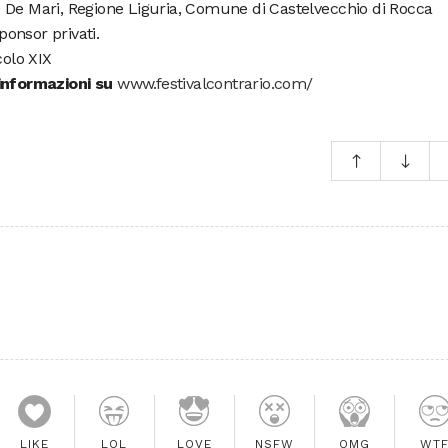
 De Mari, Regione Liguria, Comune di Castelvecchio di Rocca
onsor privati.
colo XIX
 informazioni su
www.festivalcontrario.com/
LIKE
LOL
LOVE
NSFW
OMG
WT