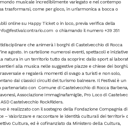
 mondo musicale incredibilmente variegato e nel contempo
 sa trasformarsi, come per gioco, in un’armonica a bocca o
abili online su
Happy Ticket
o in loco, previa verifica della
info@festivalcontrario.com
o chiamando il numero
+39 351
tidisciplinare che animerà i borghi di Castelvecchio di Rocca
ine agosto. In cartellone numerosi eventi, spettacoli e iniziative
a natura in un territorio tutto da scoprire: dallo sport ai laborat
 sentieri alla musica nelle suggestive piazze e chiese dei borghi
asversale e regalerà momenti di svago a turisti e non solo,
ontano dai classici circuiti del turismo balneare. Il Festival è un
n partenariato con Comune di Castelvecchio di Rocca Barbena
avonesi, Associazione Immaginafamiglie, Pro Loco di Castelvec
, ASD Castelvecchio RockRiders.
eva
è realizzato con il sostegno della Fondazione Compagnia di
 – Valorizzare e raccontare le identità culturali dei territori» 
iettivo Cultura, ed è cofinanziato da Ministero della Cultura,