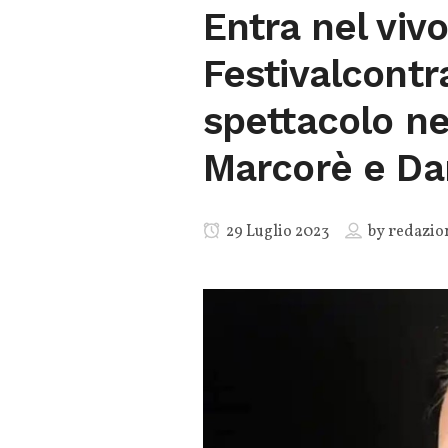
Entra nel vivo
Festivalcontr
spettacolo n
Marcorè e Da
29 Luglio 2023
by
redazio