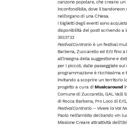
canzone popolare, che creano un
inconfondibile, dove il bandoneon
nell’organo di una Chiesa.
I biglietti degli eventi sono acquist
disponibilità dei posti scrivendo a
3933733
FestivalContrario
è un festival mul
Barbena, Zuccarello ed Erli fino a f
all’insegna della suggestione e dell
per i piccoli, dalle passeggiate sui
programmazione è ricchissima e tr
invitando a scoprire un territorio l
progetto a cura di
Musicaround
i
Comune di Zuccarello, GAL Valli S
di Rocca Barbena, Pro Loco di Erli
FestivalContrario – Vivere la Val N
Paolo nell’ambito del bando «In luce
Missione Creare attrattività dell’Ob