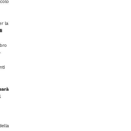
ccolo
er la
i
ibro
e
nti
sarà
l
della