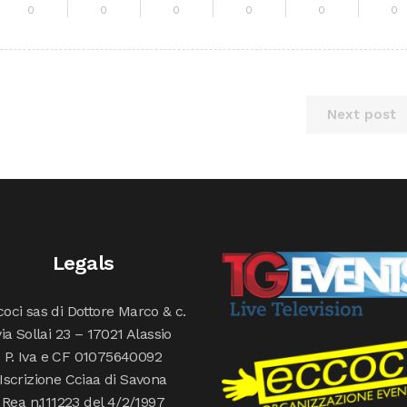
0
0
0
0
0
0
Next post
Legals
oci sas di Dottore Marco & c.
via Sollai 23 – 17021 Alassio
P. Iva e CF 01075640092
Iscrizione Cciaa di Savona
Rea n.111223 del 4/2/1997