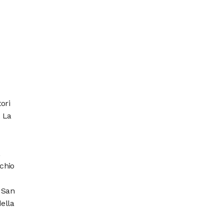
ori
. La
,
chio
 San
della