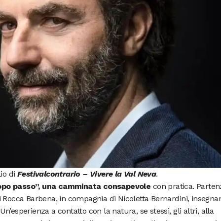
io di
Festivalcontrario – Vivere la Val Neva
.
dopo passo”, una camminata consapevole
con pratica. Parten
i Rocca Barbena, in compagnia di Nicoletta Bernardini, insegna
’esperienza a contatto con la natura, se stessi, gli altri, alla