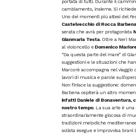
portata di tutti. Durante il cammi
cambiamento, insieme. Si richied
Uno dei momenti più attesi del
Fes
Castelvecchio di Rocca Barben
serata che avrà per protagonista
N
Gianmaria Testa
. Oltre a Neri Ma
al violoncello e
Domenico Marior
“Da questa parte del mare” di Gian
suggestioni e le situazioni che h
Marcorè accompagna nel viaggio con
lavori di musica e parole sull’oper
Non finisce la suggestione: domen
Barbena ospiterà un altro moment
infatti Daniele di Bonaventura, c
nostro tempo
. La sua arte è un
straordinariamente giocosa di musi
tradizioni melodiche mediterranee
solista esegue e improvvisa brani l