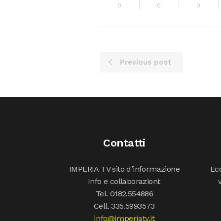
0
0
0
Previous post
Contatti
IMPERIA TV sito d’informazione
Ecc
Info e collaborazioni:
Tel. 0182.554886
Cell. 335.5993573
info@imperiatv.it