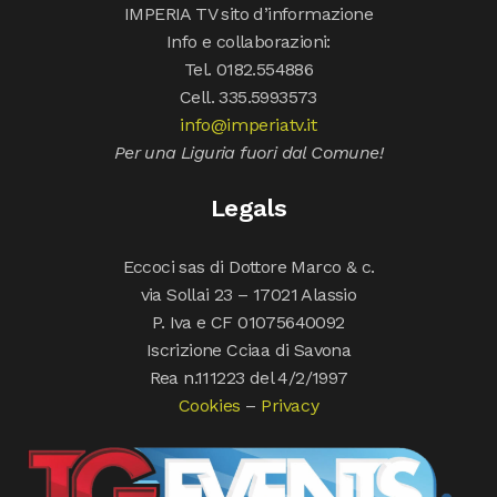
IMPERIA TV sito d’informazione
Info e collaborazioni:
Tel. 0182.554886
Cell. 335.5993573
info@imperiatv.it
Per una Liguria fuori dal Comune!
Legals
Eccoci sas di Dottore Marco & c.
via Sollai 23 – 17021 Alassio
P. Iva e CF 01075640092
Iscrizione Cciaa di Savona
Rea n.111223 del 4/2/1997
Cookies
–
Privacy