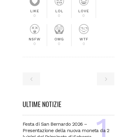
LIKE
LOL
LOVE
0
0
0
NSFW
OMG
WTF
0
0
0
ULTIME NOTIZIE
Festa di San Bernardo 2026 –
Presentazione della nuova moneta da 2
luigini del Principato di Seborga