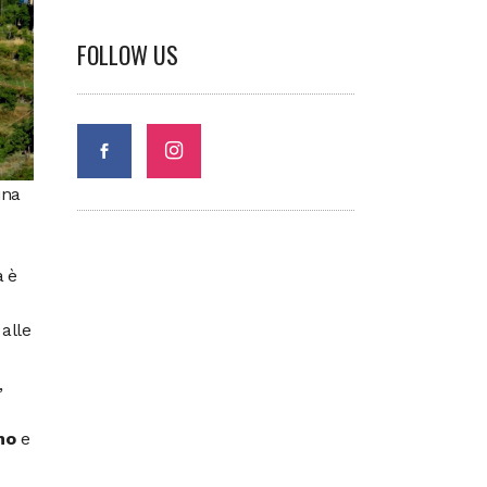
FOLLOW US
una
a è
alle
,
no
e