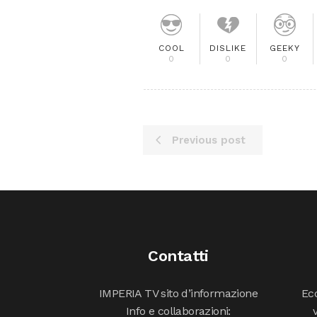
COOL
DISLIKE
GEEKY
0
0
0
Previous post
Contatti
IMPERIA TV sito d’informazione
Ecc
Info e collaborazioni: