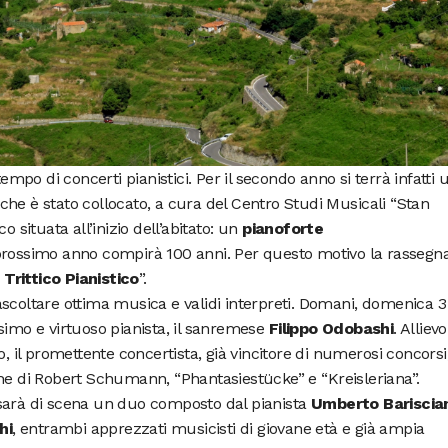
empo di concerti pianistici. Per il secondo anno si terrà infatti 
he è stato collocato, a cura del Centro Studi Musicali “Stan
o situata all’inizio dell’abitato: un
pianoforte
rossimo anno compirà 100 anni. Per questo motivo la rassegn
Trittico Pianistico
”.
scoltare ottima musica e validi interpreti. Domani, domenica 3 
simo e virtuoso pianista, il sanremese
Filippo Odobashi
. Allievo
o, il promettente concertista, già vincitore di numerosi concorsi
di Robert Schumann, “Phantasiestücke” e “Kreisleriana”.
sarà di scena un duo composto dal pianista
Umberto Bariscia
hi
, entrambi apprezzati musicisti di giovane età e già ampia