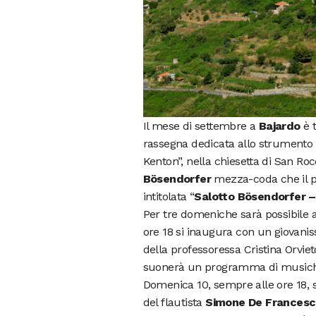
Il mese di settembre a
Bajardo
è t
rassegna dedicata allo strumento c
Kenton”, nella chiesetta di San Rocc
Bösendorfer
mezza-coda che il p
intitolata “
Salotto Bösendorfer – 
Per tre domeniche sarà possibile a
ore 18 si inaugura con un giovanis
della professoressa Cristina Orviet
suonerà un programma di musiche 
Domenica 10, sempre alle ore 18, 
del flautista
Simone De Francesc