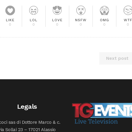
LIKE
LOL
LOVE
NSFW
OMG
WT
0
0
0
0
0
0
Next post
Legals
oci sas di Dottore Marco & c.
via Sollai 23 – 17021 Alassio