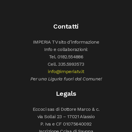
Contatti
IMPERIA TV sito d’informazione
Info e collaborazioni:
Tel. 0182.554886
Cell. 335.5993573
info@imperiatv.it
Per una Liguria fuori dal Comune!
Legals
Eccoci sas di Dottore Marco & c.
via Sollai 23 – 17021 Alassio
P. Iva e CF 01075640092
Iscrizione Cciaa di Savona