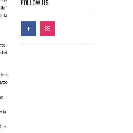
onne
FOLLOW US
llo”
, la
nto
 del
derà
atto
he
dia
1, e