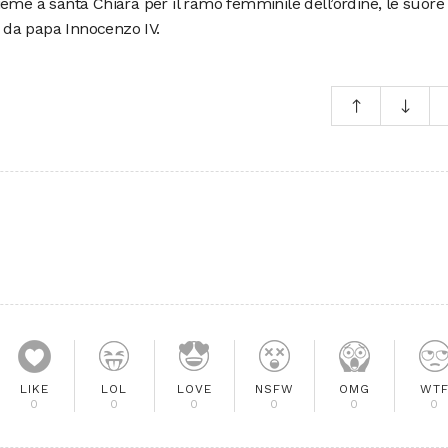
eme a santa Chiara per il ramo femminile dell’ordine, le suore
3 da papa Innocenzo IV.
LIKE
LOL
LOVE
NSFW
OMG
WT
0
0
0
0
0
0