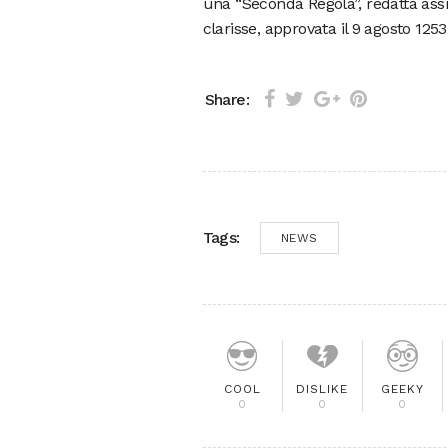
una “Seconda Regola”, redatta assi
clarisse, approvata il 9 agosto 125
Share:
Tags:
NEWS
COOL
DISLIKE
GEEKY
0
0
0