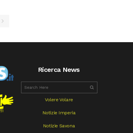
Ricerca News
Volere Volare
Notizie Imperia
Notizie Savona