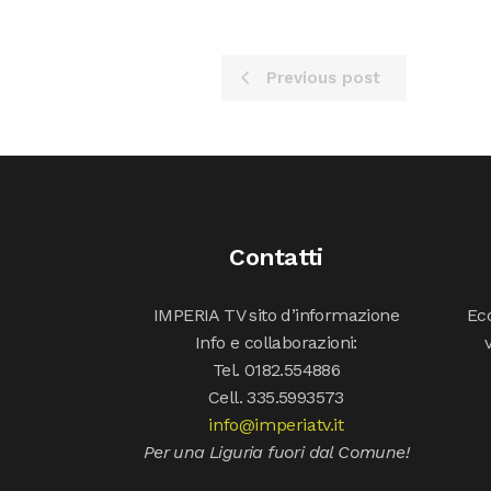
Previous post
Contatti
IMPERIA TV sito d’informazione
Ecc
Info e collaborazioni:
Tel. 0182.554886
Cell. 335.5993573
info@imperiatv.it
Per una Liguria fuori dal Comune!