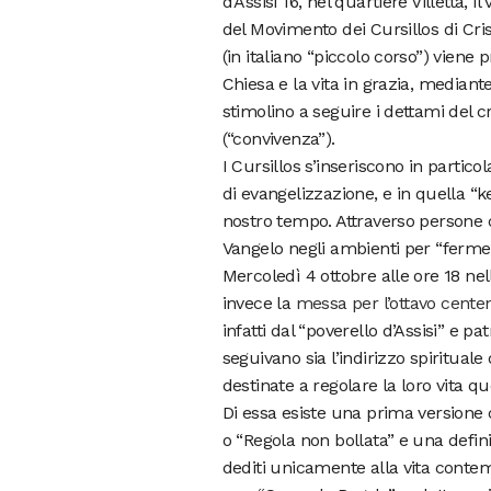
d’Assisi 16, nel quartiere Villetta,
del Movimento dei Cursillos di Cristi
(in italiano “piccolo corso”) viene
Chiesa e la vita in grazia, mediant
stimolino a seguire i dettami del 
(“convivenza”).
I Cursillos s’inseriscono in parti
di evangelizzazione, e in quella “ke
nostro tempo. Attraverso persone c
Vangelo negli ambienti per “ferment
Mercoledì 4 ottobre alle ore 18 n
invece la
messa per l’ottavo cente
infatti dal “poverello d’Assisi” e pa
seguivano sia l’indirizzo spiritua
destinate a regolare la loro vita qu
Di essa esiste una prima versione
o “Regola non bollata” e una defini
dediti unicamente alla vita contempla