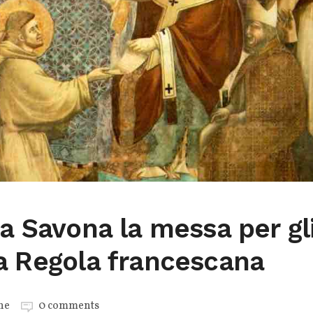
 a Savona la messa per gl
la Regola francescana
ne
0 comments