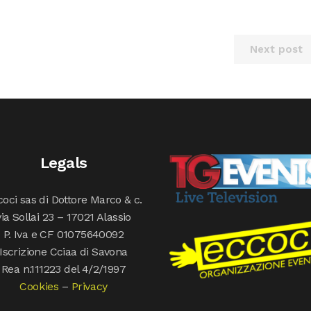
Next post
Legals
oci sas di Dottore Marco & c.
via Sollai 23 – 17021 Alassio
P. Iva e CF 01075640092
Iscrizione Cciaa di Savona
Rea n.111223 del 4/2/1997
Cookies
–
Privacy