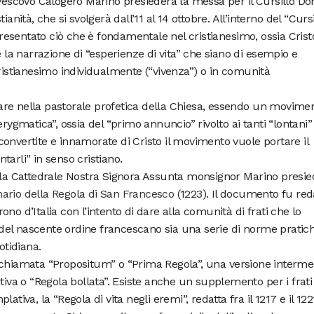
 il vescovo Calogero Marino presiederà la messa per il Cursillo D
anità, che si svolgerà dall’11 al 14 ottobre. All’interno del “Cursi
 presentato ciò che è fondamentale nel cristianesimo, ossia Cristo
e la narrazione di “esperienze di vita” che siano di esempio e
cristianesimo individualmente (“vivenza”) o in comunità
colare nella pastorale profetica della Chiesa, essendo un movime
rygmatica”, ossia del “primo annuncio” rivolto ai tanti “lontani”
onvertite e innamorate di Cristo il movimento vuole portare il
arli” in senso cristiano.
ella Cattedrale Nostra Signora Assunta monsignor Marino presie
nario della Regola di San Francesco
(1223). Il documento fu red
trono d’Italia con l’intento di dare alla comunità di frati che lo
le del nascente ordine francescano sia una serie di norme pratic
otidiana.
 chiamata “Propositum” o “Prima Regola”, una versione interme
tiva o “Regola bollata”. Esiste anche un supplemento per i frati
tiva, la “Regola di vita negli eremi”, redatta fra il 1217 e il 122