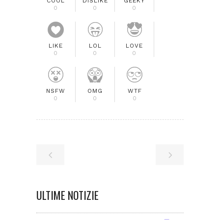
COOL
DISLIKE
GEEKY
0
0
0
LIKE
LOL
LOVE
0
0
0
NSFW
OMG
WTF
0
0
0
ULTIME NOTIZIE