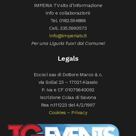
IMPERIA TV sito d’informazione
Info e collaborazioni:
Tel. 0182.554886
Cell. 335.5993573
info@imperiatv.it
Per una Liguria fuori dal Comune!
Legals
Eccoci sas di Dottore Marco & c.
via Sollai 23 – 17021 Alassio
P. Iva e CF 01075640092
Iscrizione Cciaa di Savona
Rea n.111223 del 4/2/1997
Cookies
–
Privacy