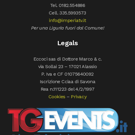
Tel. 0182.554886
Cell. 335.5993573
info@imperiatv.it
Per una Liguria fuori dal Comune!
Legals
Eccoci sas di Dottore Marco & c.
via Sollai 23 – 17021 Alassio
P. Iva e CF 01075640092
Iscrizione Cciaa di Savona
Rea n.111223 del 4/2/1997
Cookies
–
Privacy