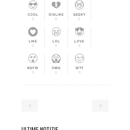
COOL
DISLIKE
GEEKY
0
0
0
LIKE
LOL
LOVE
0
0
0
NSFW
OMG
WTF
0
0
0
ULTIME NOTIZIE