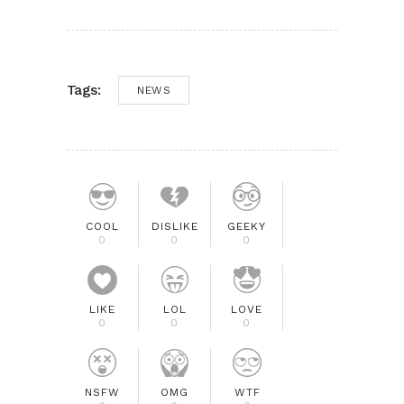
Tags:
NEWS
COOL
DISLIKE
GEEKY
0
0
0
LIKE
LOL
LOVE
0
0
0
NSFW
OMG
WTF