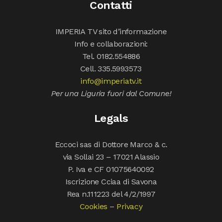
Contatti
IMPERIA TV sito d’informazione
Info e collaborazioni:
Tel. 0182.554886
Cell. 335.5993573
info@imperiatv.it
Per una Liguria fuori dal Comune!
Legals
Eccoci sas di Dottore Marco & c.
via Sollai 23 – 17021 Alassio
P. Iva e CF 01075640092
Iscrizione Cciaa di Savona
Rea n.111223 del 4/2/1997
Cookies
–
Privacy