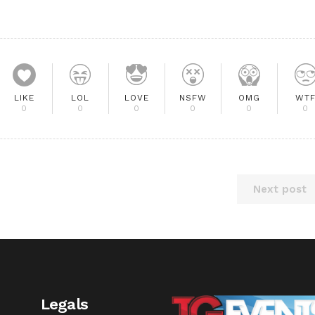
LIKE
LOL
LOVE
NSFW
OMG
WT
0
0
0
0
0
0
Next post
Legals