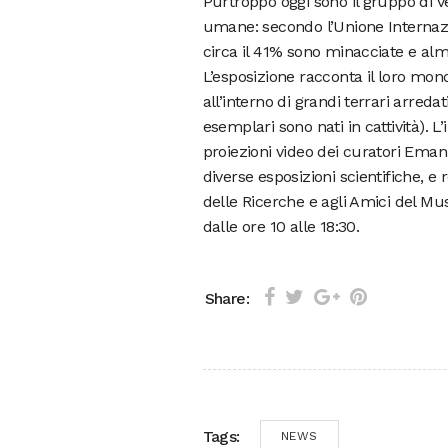
Purtroppo oggi sono il gruppo di ve
umane: secondo l’Unione Internazi
circa il 41% sono minacciate e alme
L’esposizione racconta il loro mond
all’interno di grandi terrari arreda
esemplari sono nati in cattività). L
proiezioni video dei curatori Emanu
diverse esposizioni scientifiche, 
delle Ricerche e agli Amici del M
dalle ore 10 alle 18:30.
Share:
Tags:
NEWS