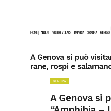
HOME
ABOUT
VOLERE VOLARE
IMPERIA
SAVONA
GENOVA
A Genova si può visita
rane, rospi e salaman
GENOVA
A Genova si p
“Amphibia – L