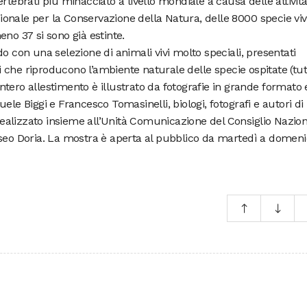
rtebrati più minacciato a livello mondiale a causa delle attivit
onale per la Conservazione della Natura, delle 8000 specie viv
no 37 si sono già estinte.
o con una selezione di animali vivi molto speciali, presentati
ti che riproducono l’ambiente naturale delle specie ospitate (tutt
’intero allestimento è illustrato da fotografie in grande formato 
ele Biggi e Francesco Tomasinelli, biologi, fotografi e autori di
e realizzato insieme all’Unità Comunicazione del Consiglio Nazio
useo Doria. La mostra è aperta al pubblico da martedì a domen