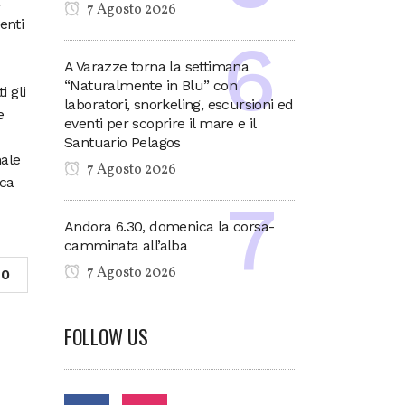
à
7 Agosto 2026
enti
A Varazze torna la settimana
“Naturalmente in Blu” con
i gli
laboratori, snorkeling, escursioni ed
e
eventi per scoprire il mare e il
Santuario Pelagos
nale
7 Agosto 2026
ica
Andora 6.30, domenica la corsa-
camminata all’alba
7 Agosto 2026
0
FOLLOW US