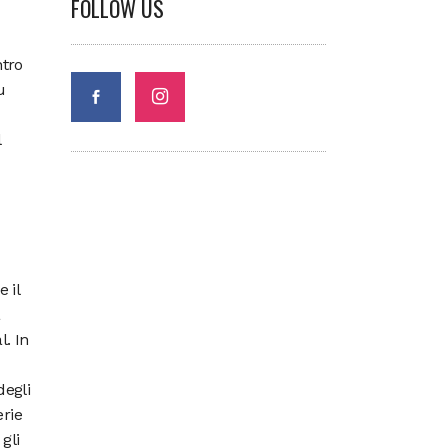
FOLLOW US
ntro
u
l
 il
a
l. In
degli
erie
gli