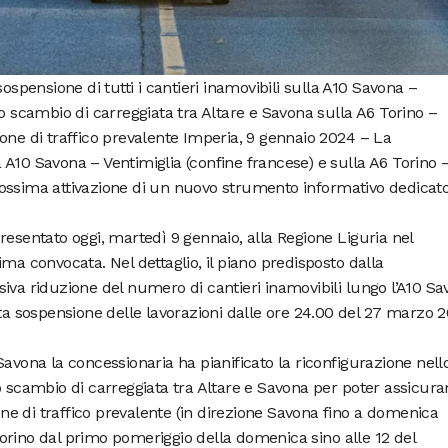
sospensione di tutti i cantieri inamovibili sulla A10 Savona –
lo scambio di carreggiata tra Altare e Savona sulla A6 Torino –
one di traffico prevalente Imperia, 9 gennaio 2024 – La
A10 Savona – Ventimiglia (confine francese) e sulla A6 Torino 
ossima attivazione di un nuovo strumento informativo dedicat
resentato oggi, martedì 9 gennaio, alla Regione Liguria nel
ma convocata. Nel dettaglio, il piano predisposto dalla
iva riduzione del numero di cantieri inamovibili lungo l’A10 S
eta sospensione delle lavorazioni dalle ore 24.00 del 27 marzo 
Savona la concessionaria ha pianificato la riconfigurazione nell
o scambio di carreggiata tra Altare e Savona per poter assicura
ione di traffico prevalente (in direzione Savona fino a domenica
orino dal primo pomeriggio della domenica sino alle 12 del