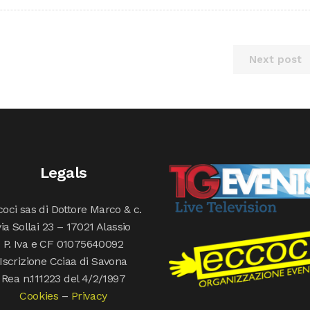
Next post
Legals
oci sas di Dottore Marco & c.
via Sollai 23 – 17021 Alassio
P. Iva e CF 01075640092
Iscrizione Cciaa di Savona
Rea n.111223 del 4/2/1997
Cookies
–
Privacy