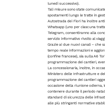
lunedì successivo).
Tali misure sono state comunicate 
spostamenti lungo le tratte in gest
Autostrada dei Fiori ha inoltre ant
Whatsapp (uno per ciascuna tratta 
Telegram, consentiranno alla conce
servizio informativo rivolto al viagg
Grazie ai due nuovi canali – che sa
tempo reale informazioni e aggiorna
(confine francese), sia sulla A6 To
programmazione dei cantieri, eventu
La concessionaria, inoltre, in occa
Ministero delle Infrastrutture e dei
programmazione dei cantieri oggetto
occasione della riunione odierna, i
contenere durante il periodo natali
standard di sicurezza delle infras
alle più stringenti normative stabi