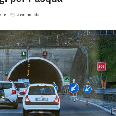
one
0 comments