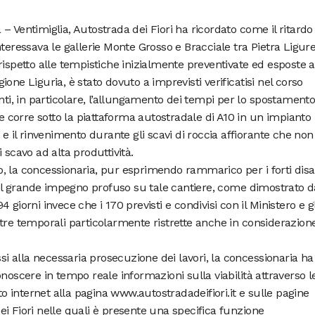
– Ventimiglia, Autostrada dei Fiori ha ricordato come il ritardo
teressava le gallerie Monte Grosso e Bracciale tra Pietra Ligure
rispetto alle tempistiche inizialmente preventivate ed esposte a
one Liguria, è stato dovuto a imprevisti verificatisi nel corso
nti, in particolare, l’allungamento dei tempi per lo spostament
he corre sotto la piattaforma autostradale di A10 in un impianto
 e il rinvenimento durante gli scavi di roccia affiorante che non
 scavo ad alta produttività.
, la concessionaria, pur esprimendo rammarico per i forti disa
e il grande impegno profuso su tale cantiere, come dimostrato d
giorni invece che i 170 previsti e condivisi con il Ministero e gl
tre temporali particolarmente ristrette anche in considerazion
ssi alla necessaria prosecuzione dei lavori, la concessionaria ha
noscere in tempo reale informazioni sulla viabilità attraverso l
ito internet alla pagina www.autostradadeifiori.it e sulle pagine
i Fiori nelle quali è presente una specifica funzione