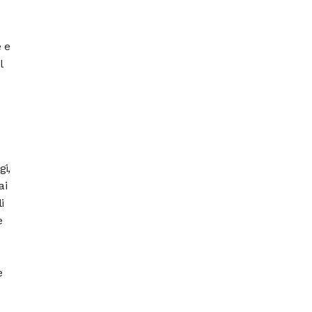
 e
l
o
gi,
ai
i
e
e