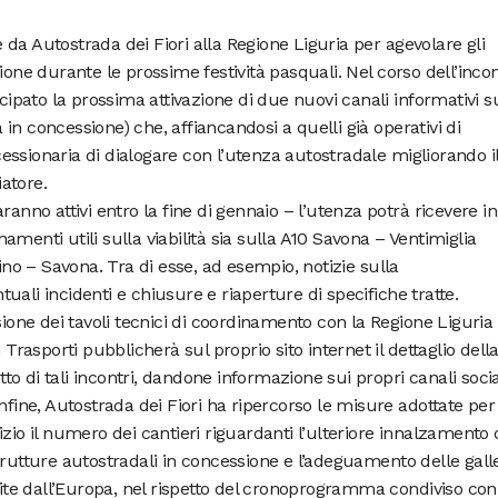
da Autostrada dei Fiori alla Regione Liguria per agevolare gli
ione durante le prossime festività pasquali. Nel corso dell’inco
icipato la prossima attivazione di due nuovi canali informativi s
in concessione) che, affiancandosi a quelli già operativi di
ssionaria di dialogare con l’utenza autostradale migliorando i
iatore.
ranno attivi entro la fine di gennaio – l’utenza potrà ricevere in
menti utili sulla viabilità sia sulla A10 Savona – Ventimiglia
rino – Savona. Tra di esse, ad esempio, notizie sulla
ali incidenti e chiusure e riaperture di specifiche tratte.
sione dei tavoli tecnici di coordinamento con la Regione Liguria e
 Trasporti pubblicherà sul proprio sito internet il dettaglio dell
 di tali incontri, dandone informazione sui propri canali socia
nfine, Autostrada dei Fiori ha ripercorso le misure adottate per
zio il numero dei cantieri riguardanti l’ulteriore innalzamento 
trutture autostradali in concessione e l’adeguamento delle gall
lite dall’Europa, nel rispetto del cronoprogramma condiviso con 