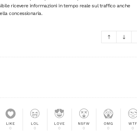
ibile ricevere informazioni in tempo reale sul traffico anche
lla concessionaria.
LIKE
LOL
LOVE
NSFW
OMG
WT
0
0
0
0
0
0