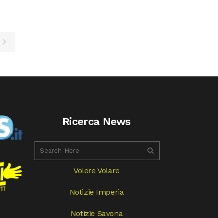
Ricerca News
Volere Volare
Notizie Imperia
Notizie Savona