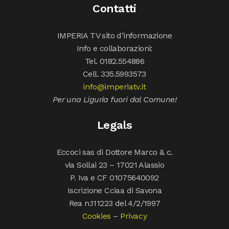
Contatti
IMPERIA TV sito d’informazione
Info e collaborazioni:
Tel. 0182.554886
Cell. 335.5993573
info@imperiatv.it
Per una Liguria fuori dal Comune!
Legals
Eccoci sas di Dottore Marco & c.
via Sollai 23 – 17021 Alassio
P. Iva e CF 01075640092
Iscrizione Cciaa di Savona
Rea n.111223 del 4/2/1997
Cookies
–
Privacy