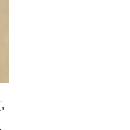
-
 il