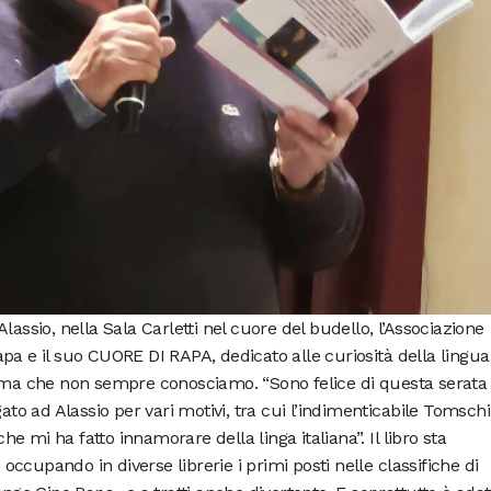
lassio, nella Sala Carletti nel cuore del budello, l’Associazione
pa e il suo CUORE DI RAPA, dedicato alle curiosità della lingua
, ma che non sempre conosciamo. “Sono felice di questa serata 
ato ad Alassio per vari motivi, tra cui l’indimenticabile Tomschi,
 mi ha fatto innamorare della linga italiana”. Il libro sta
ccupando in diverse librerie i primi posti nelle classifiche di