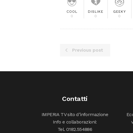
COOL
DISLIKE
GEEKY
0
0
0
Previous post
Contatti
IMPERIA TV sito d’informazione
Ecc
Info e collaborazioni:
Tel. 0182.554886