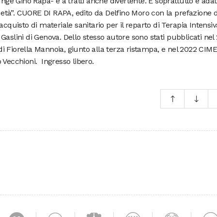
unge Gino Rapa- e a tratti anche divertente. E soprattutto è adat
i età”. CUORE DI RAPA, edito da Delfino Moro con la prefazione d
acquisto di materiale sanitario per il reparto di Terapia Intensiv
Gaslini di Genova. Dello stesso autore sono stati pubblicati nel
 Fiorella Mannoia, giunto alla terza ristampa, e nel 2022 CIME
 Vecchioni. Ingresso libero.