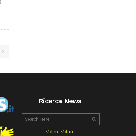
F
Ricerca News
Volere Volare