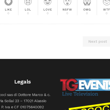
LIKE
LOL
LOVE
NSFW
OMG
WT
0
0
0
0
0
0
Next post
Legals
oci sas di Dottore Marco & c.
via Sollai 23 – 17021 Alassio
P. Iva e CF 01075640092