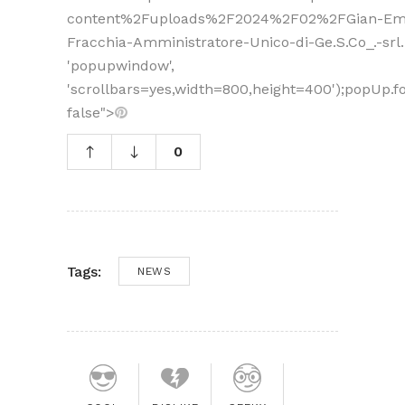
content%2Fuploads%2F2024%2F02%2FGian-Em
Fracchia-Amministratore-Unico-di-Ge.S.Co_.-srl..
'popupwindow',
'scrollbars=yes,width=800,height=400');popUp.fo
false">
0
Tags:
NEWS