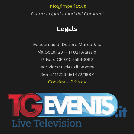
info@imperiatv.it
Per una Liguria fuori dal Comune!
Legals
Eccoci sas di Dottore Marco & c.
via Sollai 23 – 17021 Alassio
P. Iva e CF 01075640092
Iscrizione Cciaa di Savona
Rea n.111223 del 4/2/1997
Cookies
–
Privacy