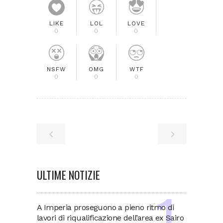
LIKE
LOL
LOVE
0
0
0
NSFW
OMG
WTF
0
0
0
ULTIME NOTIZIE
A Imperia proseguono a pieno ritmo di
lavori di riqualificazione dell’area ex Sairo