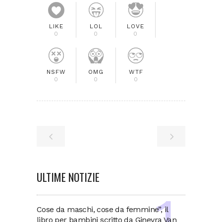
LIKE
LOL
LOVE
0
0
0
NSFW
OMG
WTF
0
0
0
ULTIME NOTIZIE
Cose da maschi, cose da femmine”, il
libro per bambini scritto da Ginevra Van