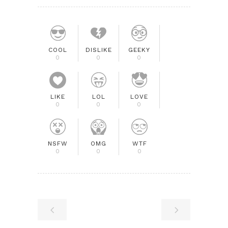
COOL
DISLIKE
GEEKY
0
0
0
LIKE
LOL
LOVE
0
0
0
NSFW
OMG
WTF
0
0
0