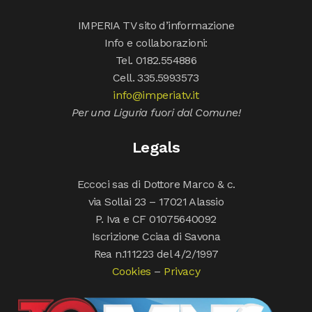
IMPERIA TV sito d’informazione
Info e collaborazioni:
Tel. 0182.554886
Cell. 335.5993573
info@imperiatv.it
Per una Liguria fuori dal Comune!
Legals
Eccoci sas di Dottore Marco & c.
via Sollai 23 – 17021 Alassio
P. Iva e CF 01075640092
Iscrizione Cciaa di Savona
Rea n.111223 del 4/2/1997
Cookies
–
Privacy