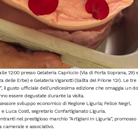
e 12:00 presso Gelateria Capriccio (Via di Porta Soprana, 29) 
delle Erbe) e Gelateria Viganotti (Salita del Prione 12r). Le tre
”, il gusto ufficiale dell’undicesima edizione che omaggia un d
anno essere degustate durante la visita.
sessore sviluppo economico di Regione Liguria; Felice Negri,
e Luca Costi, segretario Confartigianato Liguria.
entranti nel prestigioso marchio “Artigiani In Liguria”, promosso
ma camerale e associativo.