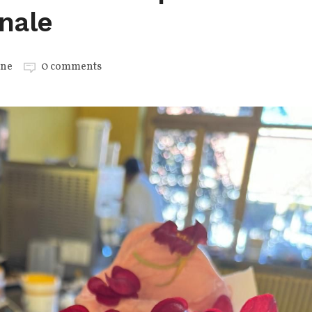
anale
one
0 comments