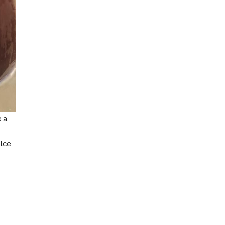
e a
olce