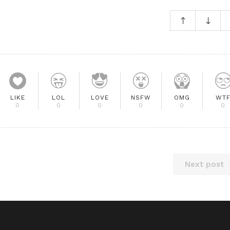
LIKE
LOL
LOVE
NSFW
OMG
WT
0
0
0
0
0
0
Next post