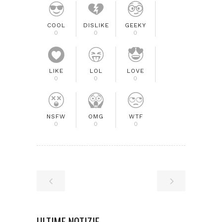
COOL
DISLIKE
GEEKY
0
0
0
LIKE
LOL
LOVE
0
0
0
NSFW
OMG
WTF
0
0
0
ULTIME NOTIZIE