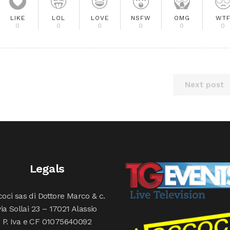
LIKE
LOL
LOVE
NSFW
OMG
WT
0
0
0
0
0
0
Next post
Legals
oci sas di Dottore Marco & c.
via Sollai 23 – 17021 Alassio
P. Iva e CF 01075640092