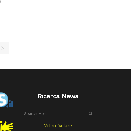
F
Ricerca News
Volere Volare