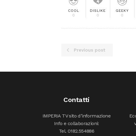
COOL
DISLIKE
GEEKY
0
0
0
Previous post
Contatti
IMPERIA TV sito d’informazione
Ecc
Info e collaborazioni:
Tel. 0182.554886