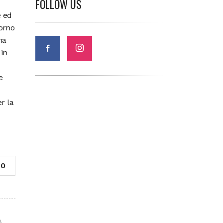
FOLLOW US
e ed
orno
ma
in
e
r la
0