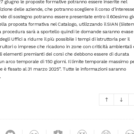
 27 giugno le proposte formative potranno essere inserite nel
izione delle aziende, che potranno scegliere il corso d’interess
nde di sostegno potranno essere presentate entro il 60esimo gi
ella proposta formativa nel Catalogo, utilizzando il SIAN (Siste
La procedura sarà a sportello quindi le domande saranno evase 
li Uffici a ridurre il più possibile i tempi di istruttoria per il
 fruitori o imprese che ricadono in zone con criticità ambientali 
 gli elementi premianti dei corsi che debbono essere di durata
un arco temporale di 150 giorni. Il limite temporale massimo pe
e è fissato al 31 marzo 2025”. Tutte le informazioni saranno
.