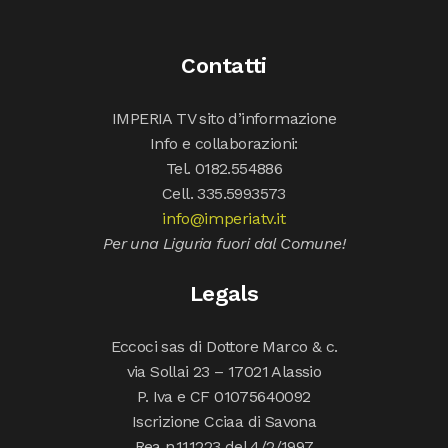
Contatti
IMPERIA TV sito d’informazione
Info e collaborazioni:
Tel. 0182.554886
Cell. 335.5993573
info@imperiatv.it
Per una Liguria fuori dal Comune!
Legals
Eccoci sas di Dottore Marco & c.
via Sollai 23 – 17021 Alassio
P. Iva e CF 01075640092
Iscrizione Cciaa di Savona
Rea n.111223 del 4/2/1997