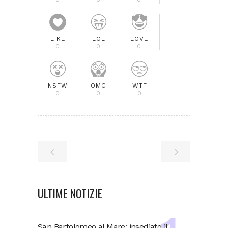
LIKE
LOL
LOVE
0
0
0
NSFW
OMG
WTF
0
0
0
ULTIME NOTIZIE
San Bartolomeo al Mare: insediato il