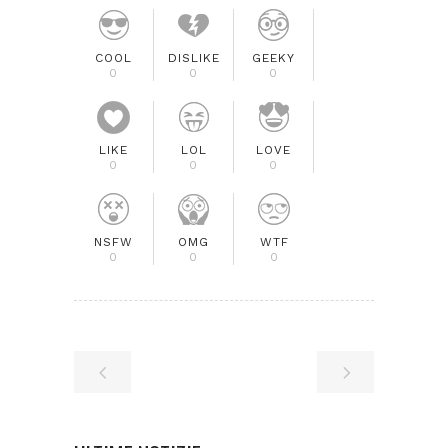
COOL
DISLIKE
GEEKY
0
0
0
LIKE
LOL
LOVE
0
0
0
NSFW
OMG
WTF
0
0
0