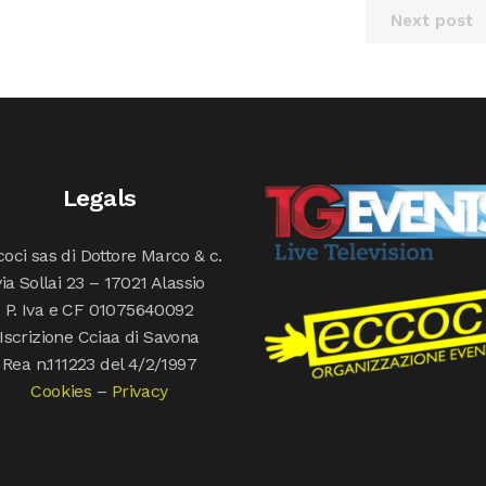
Next post
Legals
oci sas di Dottore Marco & c.
via Sollai 23 – 17021 Alassio
P. Iva e CF 01075640092
Iscrizione Cciaa di Savona
Rea n.111223 del 4/2/1997
Cookies
–
Privacy