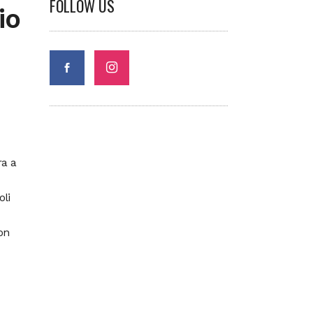
FOLLOW US
io
ra a
oli
on