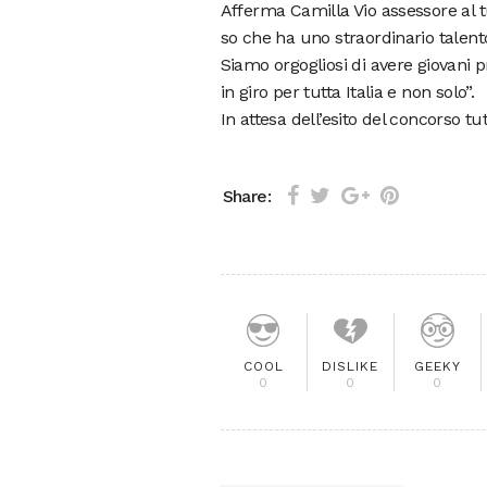
Afferma Camilla Vio assessore al 
so che ha uno straordinario talent
Siamo orgogliosi di avere giovani 
in giro per tutta Italia e non solo”.
In attesa dell’esito del concorso tut
Share:
COOL
DISLIKE
GEEKY
0
0
0