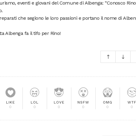
turismo, eventi e giovani del Comune di Albenga: “Conosco Rino
o.
preparati che segiono le loro passioni e portano il nome di Albe
ta Albenga fa il tifo per Rino!
LIKE
LOL
LOVE
NSFW
OMG
WT
0
0
0
0
0
0