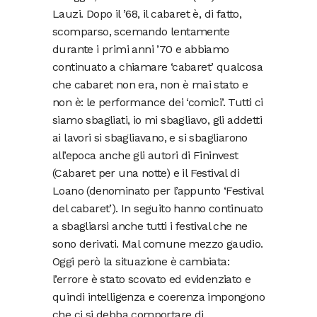
Lauzi. Dopo il ’68, il cabaret è, di fatto,
scomparso, scemando lentamente
durante i primi anni ’70 e abbiamo
continuato a chiamare ‘cabaret’ qualcosa
che cabaret non era, non è mai stato e
non è: le performance dei ‘comici’. Tutti ci
siamo sbagliati, io mi sbagliavo, gli addetti
ai lavori si sbagliavano, e si sbagliarono
all’epoca anche gli autori di Fininvest
(Cabaret per una notte) e il Festival di
Loano (denominato per l’appunto ‘Festival
del cabaret’). In seguito hanno continuato
a sbagliarsi anche tutti i festival che ne
sono derivati. Mal comune mezzo gaudio.
Oggi però la situazione è cambiata:
l’errore è stato scovato ed evidenziato e
quindi intelligenza e coerenza impongono
che ci si debba comportare di