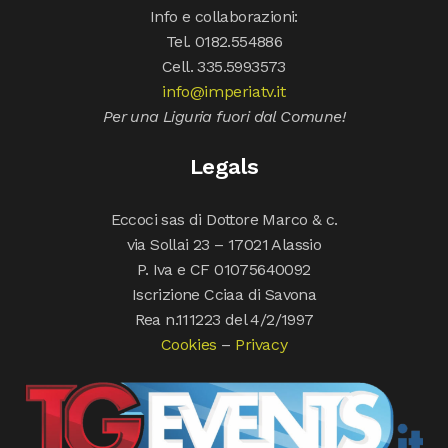
Info e collaborazioni:
Tel. 0182.554886
Cell. 335.5993573
info@imperiatv.it
Per una Liguria fuori dal Comune!
Legals
Eccoci sas di Dottore Marco & c.
via Sollai 23 – 17021 Alassio
P. Iva e CF 01075640092
Iscrizione Cciaa di Savona
Rea n.111223 del 4/2/1997
Cookies
–
Privacy