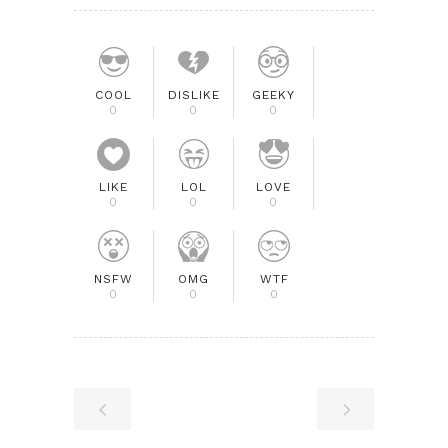
COOL
DISLIKE
GEEKY
0
0
0
LIKE
LOL
LOVE
0
0
0
NSFW
OMG
WTF
0
0
0