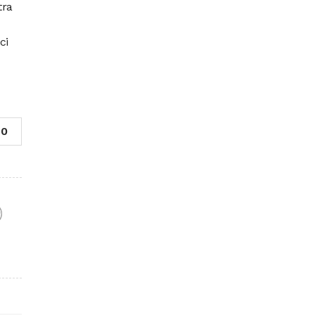
tra
ci
0
F