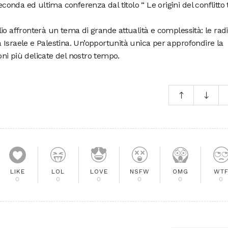
econda ed ultima conferenza dal titolo “ Le origini del conflitto 
io affronterà un tema di grande attualità e complessità: le radi
tra Israele e Palestina. Un’opportunità unica per approfondire la
ni più delicate del nostro tempo.
LIKE
LOL
LOVE
NSFW
OMG
WT
0
0
0
0
0
0