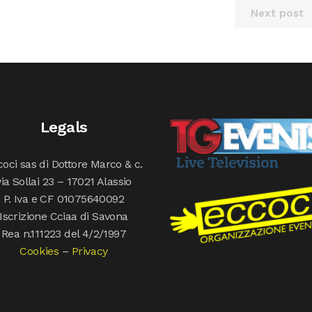
Next post
Legals
oci sas di Dottore Marco & c.
via Sollai 23 – 17021 Alassio
P. Iva e CF 01075640092
Iscrizione Cciaa di Savona
Rea n.111223 del 4/2/1997
Cookies
–
Privacy