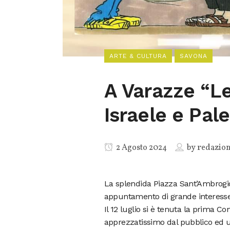
ARTE & CULTURA
SAVONA
A Varazze “Le 
Israele e Pale
2 Agosto 2024
by
redazio
La splendida Piazza Sant’Ambrogio
appuntamento di grande interesse 
Il 12 luglio si è tenuta la prima 
apprezzatissimo dal pubblico ed u