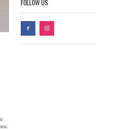
FOLLOW US
to
oco.