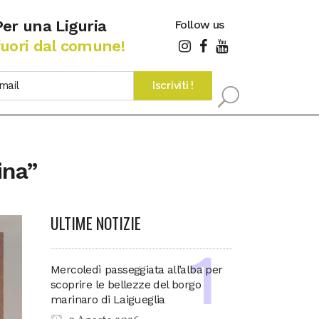
Per una Liguria
Follow us
fuori dal comune!
ina”
ULTIME NOTIZIE
Mercoledì passeggiata all’alba per
scoprire le bellezze del borgo
marinaro di Laigueglia