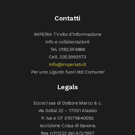
Contatti
IMPERIA TV sito d’informazione
Info e collaborazioni:
Tel. 0182.554886
Cell. 335.5993573
info@imperiatv.it
Per una Liguria fuori dal Comune!
Legals
Eccoci sas di Dottore Marco & c.
via Sollai 23 – 17021 Alassio
P. Iva e CF 01075640092
Iscrizione Cciaa di Savona
Rea n.111223 del 4/2/1997