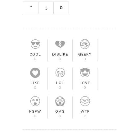
0
COOL
DISLIKE
GEEKY
0
0
0
LIKE
LOL
LOVE
0
0
0
NSFW
OMG
WTF
0
0
0