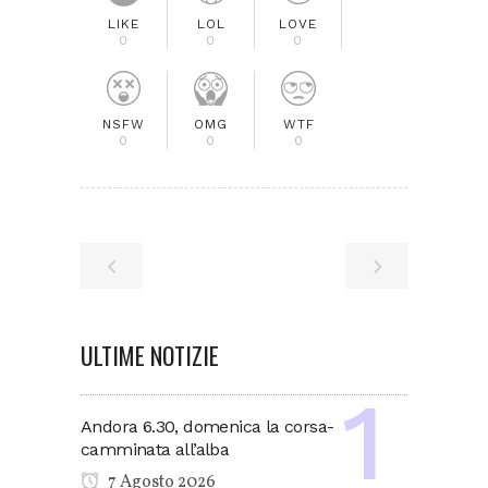
LIKE
LOL
LOVE
0
0
0
NSFW
OMG
WTF
0
0
0
ULTIME NOTIZIE
Andora 6.30, domenica la corsa-
camminata all’alba
7 Agosto 2026