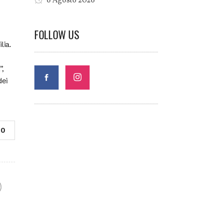
6 Agosto 2026
FOLLOW US
lia.
”,
dei
0
F