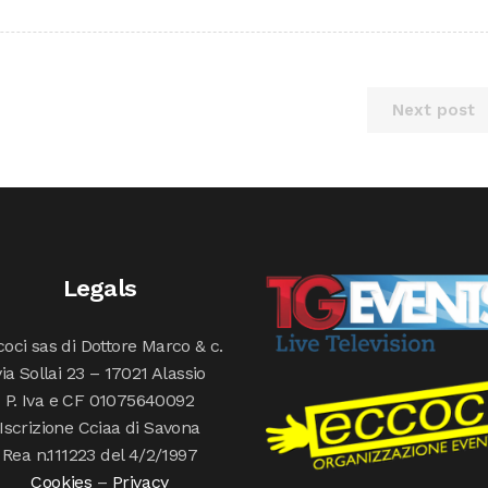
Next post
Legals
oci sas di Dottore Marco & c.
via Sollai 23 – 17021 Alassio
P. Iva e CF 01075640092
Iscrizione Cciaa di Savona
Rea n.111223 del 4/2/1997
Cookies
–
Privacy