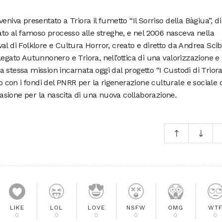
eniva presentato a Triora il fumetto “Il Sorriso della Bàgiua”, di
rato al famoso processo alle streghe, e nel 2006 nasceva nella
l di Folklore e Cultura Horror, creato e diretto da Andrea Scibi
legato Autunnonero e Triora, nell’ottica di una valorizzazione e
stessa mission incarnata oggi dal progetto “I Custodi di Triora
con i fondi del PNRR per la rigenerazione culturale e sociale 
ccasione per la nascita di una nuova collaborazione.
LIKE
LOL
LOVE
NSFW
OMG
WT
0
0
0
0
0
0