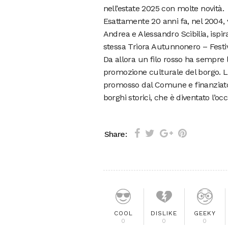
nell’estate 2025 con molte novità.
Esattamente 20 anni fa, nel 2004, v
Andrea e Alessandro Scibilia, ispi
stessa Triora Autunnonero – Festiva
Da allora un filo rosso ha sempre 
promozione culturale del borgo. La 
promosso dal Comune e finanziato 
borghi storici, che è diventato l’o
Share:
COOL
DISLIKE
GEEKY
0
0
0