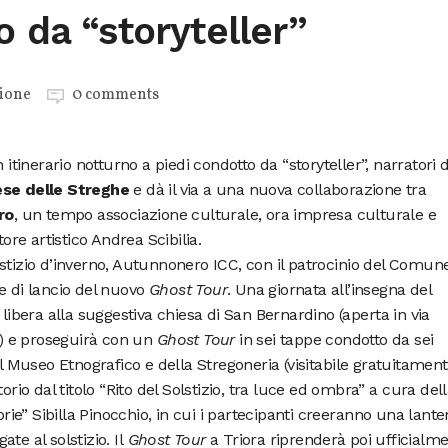
o da “storyteller”
ione
0 comments
tinerario notturno a piedi condotto da “storyteller”, narratori d
se delle Streghe
e dà il via a una nuova collaborazione tra
ro
, un tempo associazione culturale, ora impresa culturale e
tore artistico Andrea Scibilia.
stizio d’inverno, Autunnonero ICC, con il patrocinio del Comune
e di lancio del nuovo
Ghost Tour
. Una giornata all’insegna del
 libera alla suggestiva chiesa di San Bernardino (aperta in via
00) e proseguirà con un
Ghost Tour
in sei tappe condotto da sei
el Museo Etnografico e della Stregoneria (visitabile gratuitamen
orio dal titolo “Rito del Solstizio, tra luce ed ombra” a cura del
orie” Sibilla Pinocchio, in cui i partecipanti creeranno una lant
gate al solstizio. Il
Ghost Tour
a Triora riprenderà poi ufficialm