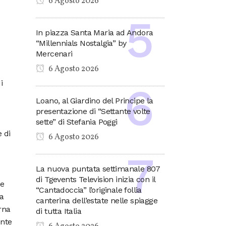
6 Agosto 2026
In piazza Santa Maria ad Andora
“Millennials Nostalgia” by
Mercenari
6 Agosto 2026
i
Loano, al Giardino del Principe la
presentazione di “Settante volte
sette” di Stefania Poggi
 di
6 Agosto 2026
La nuova puntata settimanale 807
di Tgevents Television inizia con il
te
“Cantadoccia” l’originale follia
la
canterina dell’estate nelle spiagge
erna
di tutta Italia
ente