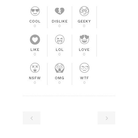
COOL
DISLIKE
GEEKY
0
0
0
LIKE
LOL
LOVE
0
0
0
NSFW
OMG
WTF
0
0
0