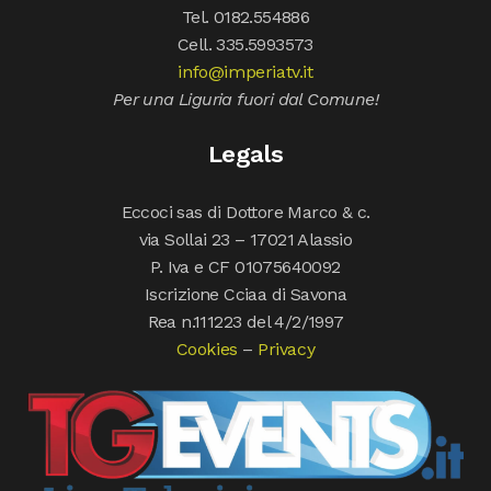
Tel. 0182.554886
Cell. 335.5993573
info@imperiatv.it
Per una Liguria fuori dal Comune!
Legals
Eccoci sas di Dottore Marco & c.
via Sollai 23 – 17021 Alassio
P. Iva e CF 01075640092
Iscrizione Cciaa di Savona
Rea n.111223 del 4/2/1997
Cookies
–
Privacy