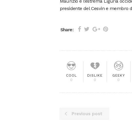
Maurizio e l’estrema Liguria occid
presidente del Cesvin e membro di is
Share:
COOL
DISLIKE
GEEKY
0
0
0
Previous post