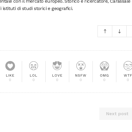
entale con il mercato europeo. Storico e ricercatore, Carassale
tituti di studi storici e geografici.
LIKE
LOL
LOVE
NSFW
OMG
WT
0
0
0
0
0
0
Next post