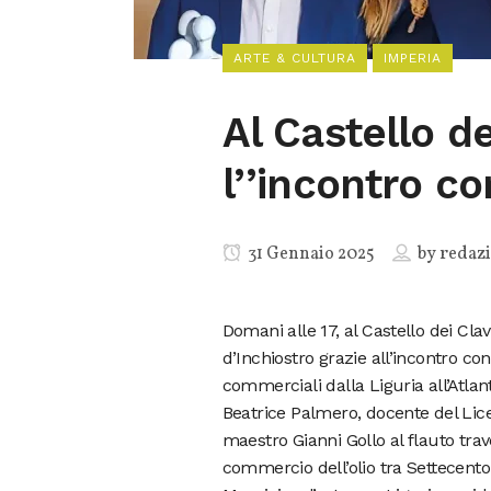
ARTE & CULTURA
IMPERIA
Al Castello d
l’’incontro c
31 Gennaio 2025
by
redaz
Domani alle 17, al Castello dei Cla
d’Inchiostro grazie all’incontro co
commerciali dalla Liguria all’Atlan
Beatrice Palmero, docente del Lice
maestro Gianni Gollo al flauto trav
commercio dell’olio tra Settecento