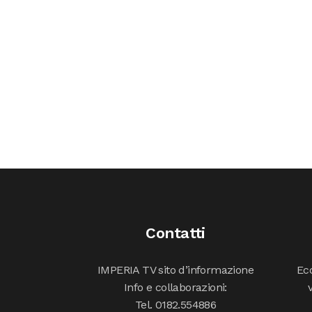
Contatti
IMPERIA TV sito d’informazione
Ecc
Info e collaborazioni:
Tel. 0182.554886