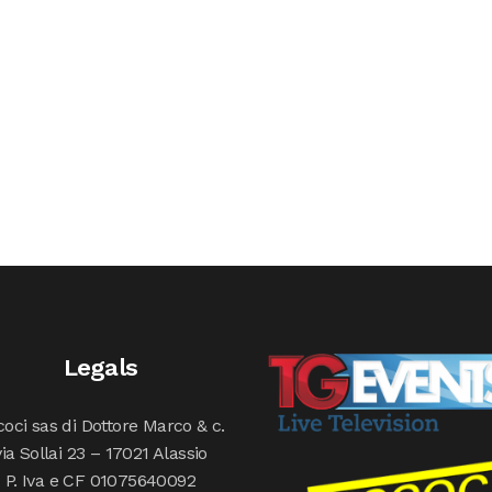
Legals
oci sas di Dottore Marco & c.
via Sollai 23 – 17021 Alassio
P. Iva e CF 01075640092