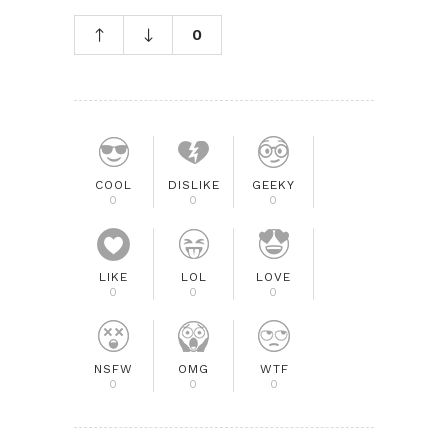
0
COOL
DISLIKE
GEEKY
0
0
0
LIKE
LOL
LOVE
0
0
0
NSFW
OMG
WTF
0
0
0