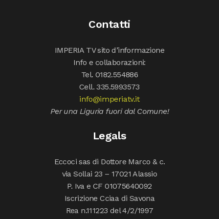
Contatti
IMPERIA TV sito d’informazione
Info e collaborazioni:
Tel. 0182.554886
Cell. 335.5993573
info@imperiatv.it
Per una Liguria fuori dal Comune!
Legals
Eccoci sas di Dottore Marco & c.
via Sollai 23 – 17021 Alassio
P. Iva e CF 01075640092
Iscrizione Cciaa di Savona
Rea n.111223 del 4/2/1997