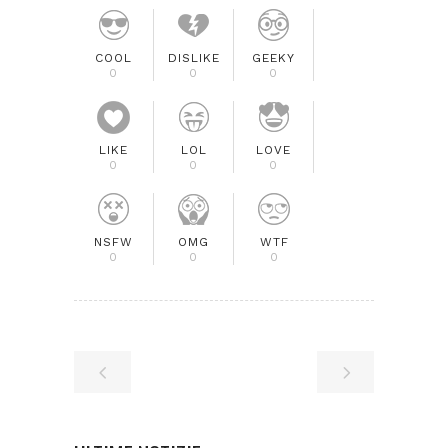
COOL
DISLIKE
GEEKY
0
0
0
LIKE
LOL
LOVE
0
0
0
NSFW
OMG
WTF
0
0
0