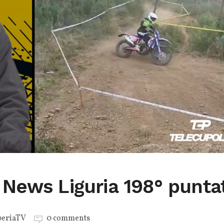
 News Liguria 198° punta
eriaTV
0 comments