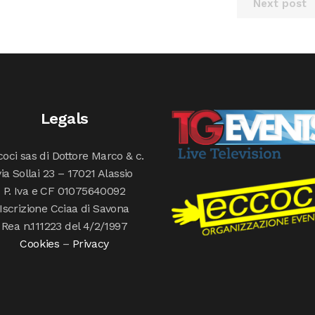
Next post
Legals
oci sas di Dottore Marco & c.
via Sollai 23 – 17021 Alassio
P. Iva e CF 01075640092
Iscrizione Cciaa di Savona
Rea n.111223 del 4/2/1997
Cookies
–
Privacy