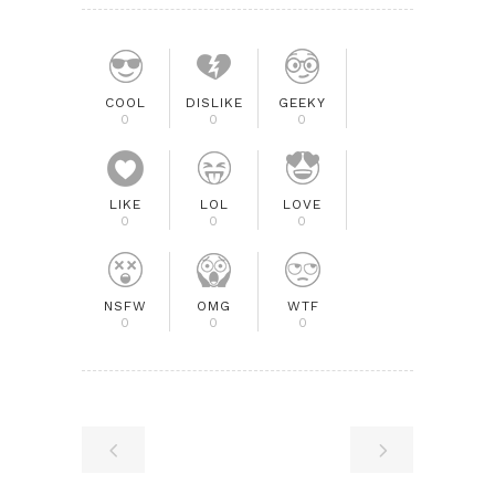
COOL
DISLIKE
GEEKY
0
0
0
LIKE
LOL
LOVE
0
0
0
NSFW
OMG
WTF
0
0
0