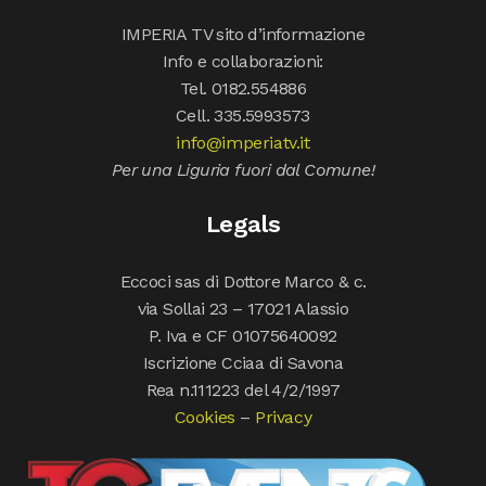
IMPERIA TV sito d’informazione
Info e collaborazioni:
Tel. 0182.554886
Cell. 335.5993573
info@imperiatv.it
Per una Liguria fuori dal Comune!
Legals
Eccoci sas di Dottore Marco & c.
via Sollai 23 – 17021 Alassio
P. Iva e CF 01075640092
Iscrizione Cciaa di Savona
Rea n.111223 del 4/2/1997
Cookies
–
Privacy