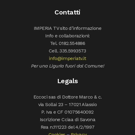
Contatti
IMPERIA TV sito d’informazione
Info e collaborazioni:
Tel. 0182.554886
Cell. 335.5993573
info@imperiatv.it
Per una Liguria fuori dal Comune!
Legals
Eccoci sas di Dottore Marco & c.
via Sollai 23 – 17021 Alassio
P. Iva e CF 01075640092
Iscrizione Cciaa di Savona
Rea n.111223 del 4/2/1997
Cookies
–
Privacy