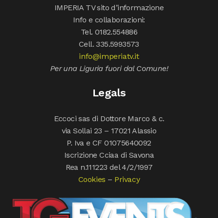
IMPERIA TV sito d’informazione
Info e collaborazioni:
Tel. 0182.554886
Cell. 335.5993573
info@imperiatv.it
Per una Liguria fuori dal Comune!
Legals
Eccoci sas di Dottore Marco & c.
via Sollai 23 – 17021 Alassio
P. Iva e CF 01075640092
Iscrizione Cciaa di Savona
Rea n.111223 del 4/2/1997
Cookies
–
Privacy