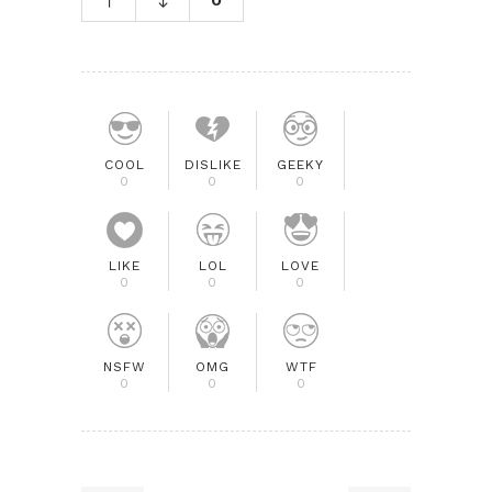
COOL
DISLIKE
GEEKY
0
0
0
LIKE
LOL
LOVE
0
0
0
NSFW
OMG
WTF
0
0
0