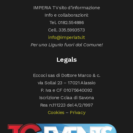
IMPERIA TV sito d’informazione
Info e collaborazioni:
Tel. 0182.554886
Cell. 335.5993573
info@imperiatv.it
Per una Liguria fuori dal Comune!
Legals
Eccoci sas di Dottore Marco & c.
via Sollai 23 – 17021 Alassio
P. Iva e CF 01075640092
Iscrizione Cciaa di Savona
Rea n.111223 del 4/2/1997
Cookies
–
Privacy