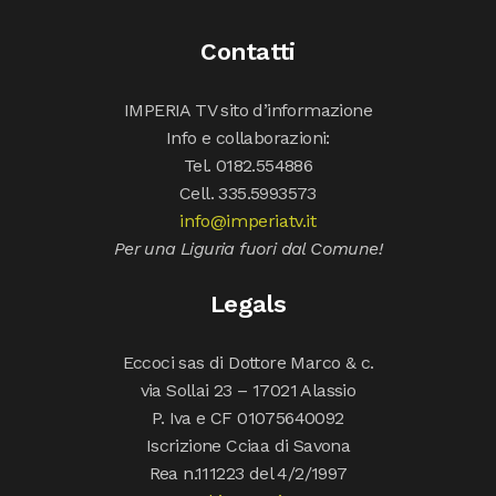
Contatti
IMPERIA TV sito d’informazione
Info e collaborazioni:
Tel. 0182.554886
Cell. 335.5993573
info@imperiatv.it
Per una Liguria fuori dal Comune!
Legals
Eccoci sas di Dottore Marco & c.
via Sollai 23 – 17021 Alassio
P. Iva e CF 01075640092
Iscrizione Cciaa di Savona
Rea n.111223 del 4/2/1997