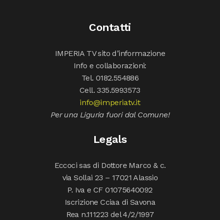
Contatti
IMPERIA TV sito d’informazione
Info e collaborazioni:
Tel. 0182.554886
Cell. 335.5993573
info@imperiatv.it
Per una Liguria fuori dal Comune!
Legals
Eccoci sas di Dottore Marco & c.
via Sollai 23 – 17021 Alassio
P. Iva e CF 01075640092
Iscrizione Cciaa di Savona
Rea n.111223 del 4/2/1997