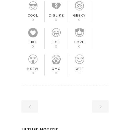
COOL
DISLIKE
GEEKY
0
0
0
LIKE
LOL
LOVE
0
0
0
NSFW
OMG
WTF
0
0
0