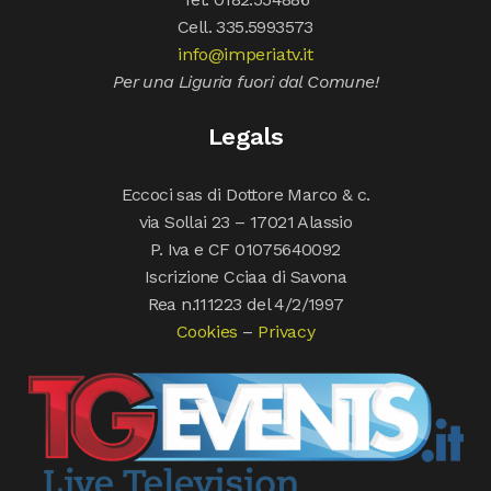
Cell. 335.5993573
info@imperiatv.it
Per una Liguria fuori dal Comune!
Legals
Eccoci sas di Dottore Marco & c.
via Sollai 23 – 17021 Alassio
P. Iva e CF 01075640092
Iscrizione Cciaa di Savona
Rea n.111223 del 4/2/1997
Cookies
–
Privacy