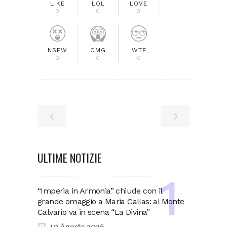
LIKE
LOL
LOVE
0
0
0
NSFW
OMG
WTF
0
0
0
ULTIME NOTIZIE
“Imperia in Armonia” chiude con il
grande omaggio a Maria Callas: al Monte
Calvario va in scena “La Divina”