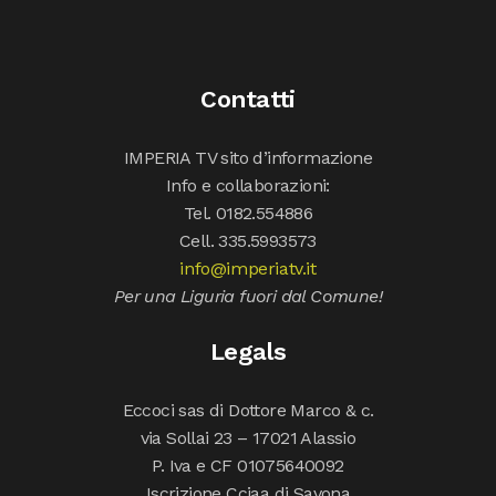
Contatti
IMPERIA TV sito d’informazione
Info e collaborazioni:
Tel. 0182.554886
Cell. 335.5993573
info@imperiatv.it
Per una Liguria fuori dal Comune!
Legals
Eccoci sas di Dottore Marco & c.
via Sollai 23 – 17021 Alassio
P. Iva e CF 01075640092
Iscrizione Cciaa di Savona