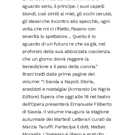
sguardo serio, il principe. I suoi capelli
biondi, così simili ai miei, gli occhi cerulei,
gli stessi che incontro allo specchio, ogni
volta che mi ci rifletto, fissano con
severità lo spettatore… Quello è lo
sguardo di un futuro re che sa già, nel
profondo della sua abbozzata coscienza,
che un giorno dovrà reggere la
benedizione e il peso della corona.”
Brani tratti dalle prime pagine del
volume: “I Savoia a Napoli. Storia,
aneddoti e nostalgia! (Armando De Nigris
Editore) l’opera che oggi alle 18 nel teatro
dell’Opera presenterà Emanuele Filiberto
di Savoia. Il volume inaugura la stagione
autunnale dei Martedì Letterari curati da
Marzia Taruffi. Partecipa il dott. Matteo
Moraglia. L’ingresso è libero e gratuito