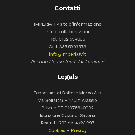
Contatti
IMPERIA TV sito d’informazione
Info e collaborazioni:
Tel. 0182.554886
Cell. 335.5993573
info@imperiatv.it
Per una Liguria fuori dal Comune!
Legals
Eccoci sas di Dottore Marco & c.
via Sollai 23 – 17021 Alassio
P. Iva e CF 01075640092
Iscrizione Cciaa di Savona
Rea n.111223 del 4/2/1997
Cookies
–
Privacy