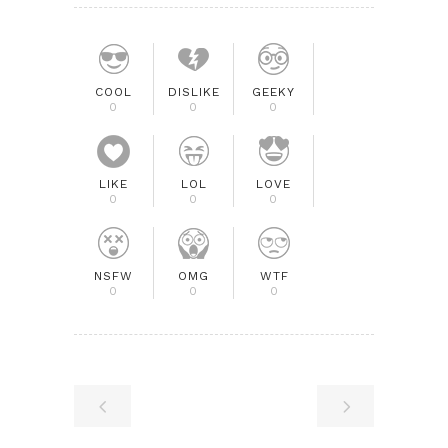
COOL
DISLIKE
GEEKY
0
0
0
LIKE
LOL
LOVE
0
0
0
NSFW
OMG
WTF
0
0
0