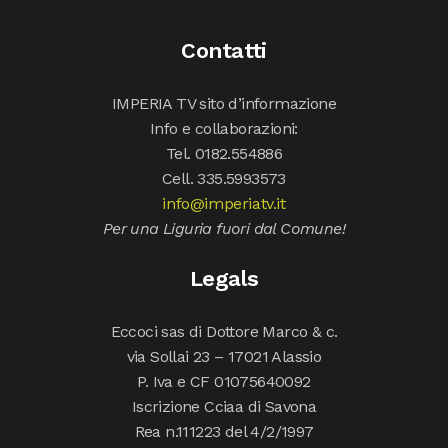
Contatti
IMPERIA TV sito d’informazione
Info e collaborazioni:
Tel. 0182.554886
Cell. 335.5993573
info@imperiatv.it
Per una Liguria fuori dal Comune!
Legals
Eccoci sas di Dottore Marco & c.
via Sollai 23 – 17021 Alassio
P. Iva e CF 01075640092
Iscrizione Cciaa di Savona
Rea n.111223 del 4/2/1997