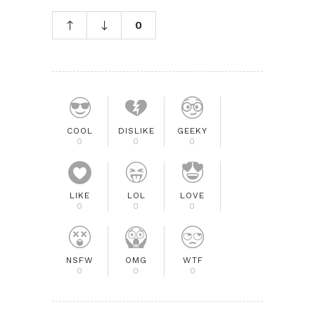
0
COOL
DISLIKE
GEEKY
0
0
0
LIKE
LOL
LOVE
0
0
0
NSFW
OMG
WTF
0
0
0