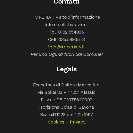
Contatti
IMPERIA TV sito d’informazione
Info e collaborazioni:
Tel. 0182.554886
Cell. 335.5993573
info@imperiatv.it
Per una Liguria fuori dal Comune!
Legals
Eccoci sas di Dottore Marco & c.
via Sollai 23 – 17021 Alassio
P. Iva e CF 01075640092
Iscrizione Cciaa di Savona
Rea n.111223 del 4/2/1997
Cookies
–
Privacy